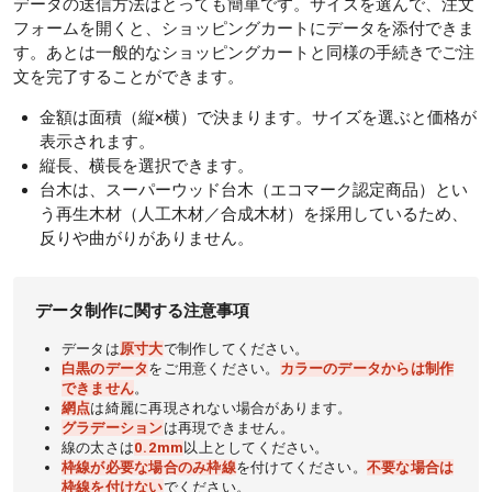
データの送信方法はとっても簡単です。サイズを選んで、注文
フォームを開くと、ショッピングカートにデータを添付できま
す。あとは一般的なショッピングカートと同様の手続きでご注
文を完了することができます。
金額は面積（縦×横）で決まります。サイズを選ぶと価格が
表示されます。
縦長、横長を選択できます。
台木は、スーパーウッド台木（エコマーク認定商品）とい
う再生木材（人工木材／合成木材）を採用しているため、
反りや曲がりがありません。
データ制作に関する注意事項
データは
原寸大
で制作してください。
白黒のデータ
をご用意ください。
カラーのデータからは制作
できません
。
網点
は綺麗に再現されない場合があります。
グラデーション
は再現できません。
線の太さは
0.2mm
以上としてください。
枠線が必要な場合のみ枠線
を付けてください。
不要な場合は
枠線を付けない
でください。