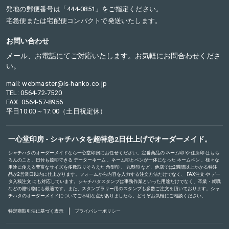
発地の郵便番号は「444-0851」をご指定ください。
宅急便または宅配便コンパクトで発送いたします。
お問い合わせ
メール、お電話にてご対応いたします。お気軽にお問合わせくださ
い。
mail: webmaster@is-hanko.co.jp
TEL: 0564-72-7520
FAX: 0564-57-8956
平日10:00～17:00（土日祝定休）
一心堂印房 - シャチハタを超特急2日仕上げでオーダーメイド。
シャチハタのオーダーメイドなら一心堂印房にお任せください。定番商品の
ネーム印
や
住所印
はもち
ろんのこと、日付も捺印できる
データーネーム
、ネーム印とペンが一体になった
ネームペン
、様々な
用途に使える豊富なサイズを多数取りそろえた
角型印
、
丸型印
など、他店では2週間以上かかる特注
品が2営業日以内に仕上がります。フォームから内容を入力する注文方法だけでなく、
FAX注文
や
デー
タ入稿注文
にも対応しています。シャチハタスタンプは事務作業といった用途だけでなく、卒業・就職
などの贈り物にも最適です。また、スタンプラリー用のスタンプも多数ご注文を頂いております。シャ
チハタのオーダーメイドについてご不明な点がありましたら、どうぞお気軽にご相談ください。
特定商取引法に基づく表示
プライバシーポリシー