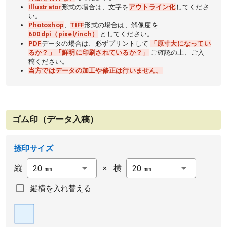
Illustrator
形式の場合は、文字を
アウトライン化
してくださ
い。
Photoshop
、
TIFF
形式の場合は、解像度を
600dpi（pixel/inch）
としてください。
PDF
データの場合は、必ずプリントして
「原寸大になってい
るか？」「鮮明に印刷されているか？」
ご確認の上、ご入
稿ください。
当方ではデータの加工や修正は行いません。
ゴム印（データ入稿）
捺印サイズ
縦
横
20 ㎜
×
20 ㎜
縦横を入れ替える