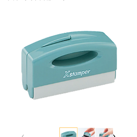
Item
1
of