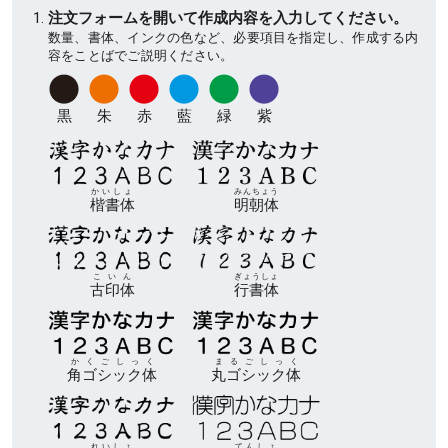
注文フォームを開いて作成内容を入力してください。
数量、書体、インクの色など、必要項目を指定し、作成する内
容をことばでご説明ください。
黒
朱
赤
藍
緑
紫
かいしょ
みんちょう
楷書体
明朝体
こいん
ぎょうしょ
古印体
行書体
かくごしっく
まるごしっく
角ゴシック体
丸ゴシック体
れいしょ
てんしょ