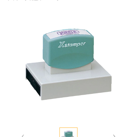
Item
1
of