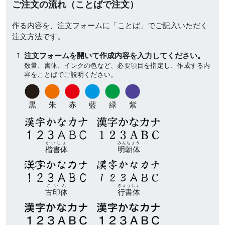
ご注文の流れ（ことばで注文）
作る内容を、注文フォームに「ことば」でご記入いただく
注文方法です。
注文フォームを開いて作成内容を入力してください。
数量、書体、インクの色など、必要項目を指定し、作成する内
容をことばでご説明ください。
黒
朱
赤
藍
緑
紫
かいしょ
みんちょう
楷書体
明朝体
こいん
ぎょうしょ
古印体
行書体